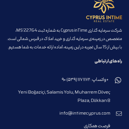
شرکت سرمایه گذاری Cyprus inTime به شماره ثبت MS’22764،
متخصص در زمینه‌ی سرمایه گذاری و خرید املاک در قبرس شمالی است.
با بیش از 15 سال تجربه در این زمینه، آماده ارائه خدمات به شما هستیم.
راه‌های ارتباطی
+واتساپ : ۱۱۷۲ ۱۱۷ (۵۳۹) ۹۰
Yeni Boğaziçi, Salamis Yolu, Muharrem Döveç
Plaza, Dükkan 8
info@intimecyprus.com
فرصت همکاری