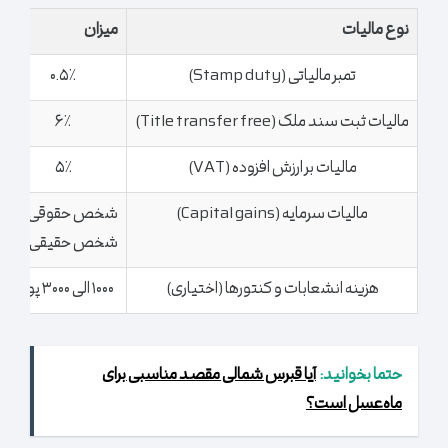
نوع مالیات
میزان
تمبر مالیاتی (Stamp duty)
۰.۵٪
مالیات ثبت سند ملک (Title transfer free)
۶٪
مالیات بر ارزش افزوده (VAT)
۵٪
مالیات سرمایه (Capital gains)
شخص حقوقی: ۵٪
شخص حقیقی: ۳٪
هزینه انشعابات و کنتورها (اختیاری)
۱۰۰۰ الی ۳۰۰۰ پوند
حتما بخوانید:
آیا قبرس شمالی مقصد مناسبی برای
ماه‌عسل است؟