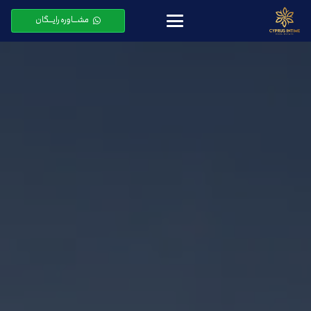
مشـــاوره رایـــگان