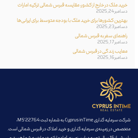
خرید ملک در خارج از کشور، مقایسه قبرس شمالی ترکیه امارات
دسامبر 24, 2025
بهترین کشورها برای خرید ملک با بودجه متوسط برای ایرانی‌ها
دسامبر 23, 2025
راهنمای سفر به قبرس شمالی
دسامبر 17, 2025
معایب زندگی در قبرس شمالی
دسامبر 16, 2025
شرکت سرمایه گذاری Cyprus inTime به شماره ثبت MS’22764،
متخصص در زمینه‌ی سرمایه گذاری و خرید املاک در قبرس شمالی است.