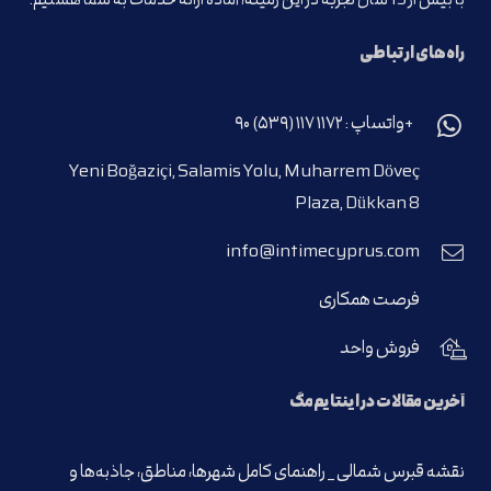
با بیش از 15 سال تجربه در این زمینه، آماده ارائه خدمات به شما هستیم.
راه‌های ارتباطی
+واتساپ : ۱۱۷۲ ۱۱۷ (۵۳۹) ۹۰
Yeni Boğaziçi, Salamis Yolu, Muharrem Döveç
Plaza, Dükkan 8
info@intimecyprus.com
فرصت همکاری
فروش واحد
آخرین مقالات در اینتایم‌مگ
نقشه قبرس شمالی _ راهنمای کامل شهرها، مناطق، جاذبه‌ها و