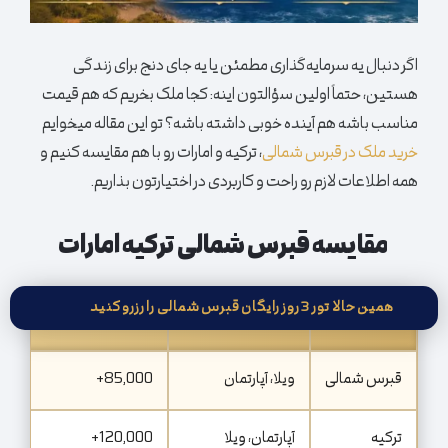
اگر دنبال یه سرمایه‌گذاری مطمئن یا یه جای دنج برای زندگی
هستین، حتماً اولین سؤالتون اینه: کجا ملک بخریم که هم قیمت
مناسب باشه هم آینده خوبی داشته باشه؟ تو این مقاله میخوایم
خرید ملک در قبرس شمالی
، ترکیه و امارات رو با هم مقایسه کنیم و
همه اطلاعات لازم رو راحت و کاربردی در اختیارتون بذاریم.
مقایسه قبرس شمالی ترکیه امارات
همین حالا تور 3 روز رایگان قبرس شمالی را رزرو کنید
کشور
نوع ملک
قیمت شروع (پوند)
ام
قبرس شمالی
ویلا، آپارتمان
85,000+
استخر
ترکیه
آپارتمان، ویلا
120,000+
ام