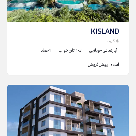
K ISLAND
گیرنه
آپارتمانی + ویلایی
1-3
اتاق خواب
1
حمام
آماده + پیش فروش