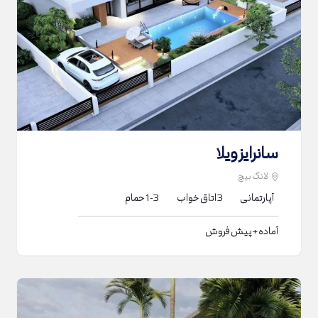
سانرایز ویلا
لانگ بیچ
آپارتمانی
3
اتاق خواب
1-3
حمام
آماده + پیش فروش