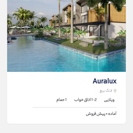
Auralux
لانگ بیچ
ویلایی
1-2
اتاق خواب
1
حمام
آماده + پیش فروش