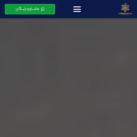
مشـــاوره رایـــگان