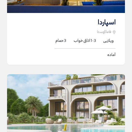
اسپاردا
فاماگوستا
ویلایی
1-3
اتاق خواب
3
حمام
آماده