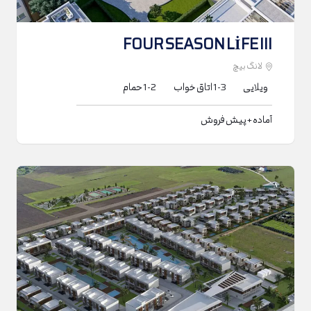
FOUR SEASON LİFE III
لانگ بیچ
ویلایی
1-3
اتاق خواب
1-2
حمام
آماده + پیش فروش