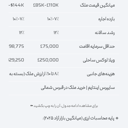
میانگین قیمت ملک
£85K–£110K
$111K–$144K
بازده اجاره
۷٪–۱۰٪
۷٪–۱۰٪
رشد سالانه
۱۲٪
۱۲٪
حداقل سرمایه اقامت
£75,000
$98,775
ویلا لوکس ساحلی
£250,000
$329,250
هزینه‌های جانبی
۸٪ تا ۱۰٪ از ارزش ملک (بسته به کشور)
سایپرس اینتایم | خرید ملک در قبرس شمالی
برای مشاهده ادامه جدول، آن را به چپ بکشید ⬅️
🔹 پایه محاسبات ارزی (میانگین بازار آزاد ۲۰۲۵):