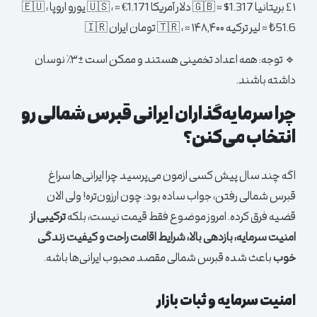
۱ £ بریتانیا 🇬🇧 ≈ $1.317 دلار آمریکا 🇺🇸 ، ≈ €1.171 یورو اروپا 🇪🇺 ،
≈ ₺51.6 لیر ترکیه 🇹🇷 ، ≈ ۱۴۸,۴۰۰ تومان ایران 🇮🇷
🔹 توجه: همه اعداد تخمینی هستند و ممکن است ±۳٪ نوسان
داشته باشند.
چرا سرمایه‌گذاران ایرانی قبرس شمالی رو
انتخاب می‌کنن؟
اگه چند سال پیش کسی ازمون می‌پرسید چرا ایرانی‌ها سراغ
قبرس شمالی رفتن، جواب ساده بود: چون ارزون‌تره! ولی الان
قضیه فرق کرده. امروز موضوع فقط قیمت نیست، بلکه
ترکیبی از
امنیت سرمایه، بازدهی بالا، شرایط اقامت راحت و کیفیت زندگی
خوب
باعث شده قبرس شمالی مقصد محبوب ایرانی‌ها باشه.
امنیت سرمایه و ثبات بازار