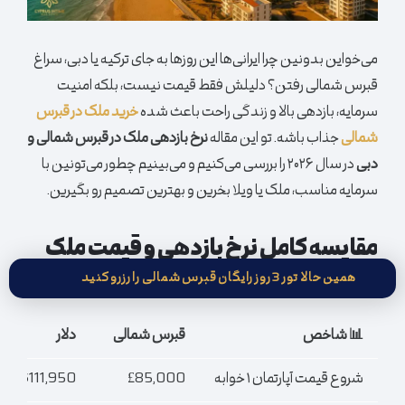
می‌خواین بدونین چرا ایرانی‌ها این روزها به جای ترکیه یا دبی، سراغ
قبرس شمالی رفتن؟ دلیلش فقط قیمت نیست، بلکه امنیت
سرمایه، بازدهی بالا و زندگی راحت باعث شده
خرید ملک در قبرس
شمالی
جذاب باشه. تو این مقاله
نرخ بازدهی ملک در قبرس شمالی و
دبی
در سال ۲۰۲۶ را بررسی می‌‌کنیم و می‌بینیم چطور می‌تونین با
سرمایه مناسب، ملک یا ویلا بخرین و بهترین تصمیم رو بگیرین.
مقایسه کامل نرخ بازدهی و قیمت ملک
در قبرس شمالی و دبی ۲۰۲۶
همین حالا تور 3 روز رایگان قبرس شمالی را رزرو کنید
📊 شاخص
قبرس شمالی
دلار
شروع قیمت آپارتمان ۱ خوابه
£85,000
$111,950