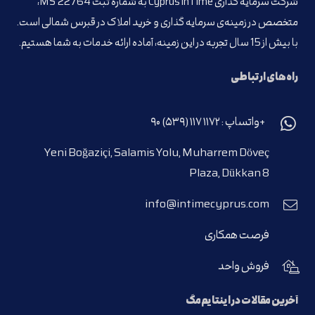
شرکت سرمایه گذاری Cyprus inTime به شماره ثبت MS’22764،
متخصص در زمینه‌ی سرمایه گذاری و خرید املاک در قبرس شمالی است.
با بیش از 15 سال تجربه در این زمینه، آماده ارائه خدمات به شما هستیم.
راه‌های ارتباطی
+واتساپ : ۱۱۷۲ ۱۱۷ (۵۳۹) ۹۰
Yeni Boğaziçi, Salamis Yolu, Muharrem Döveç
Plaza, Dükkan 8
info@intimecyprus.com
فرصت همکاری
فروش واحد
آخرین مقالات در اینتایم‌مگ