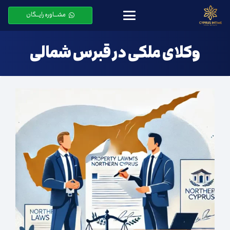
مشـــاوره رایـــگان
وکلای ملکی در قبرس شمالی