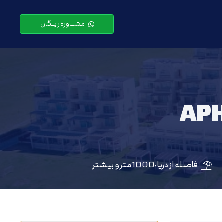
مشـــاوره رایـــگان
APH
فاصله از دریا :
1000 متر و بیشتر