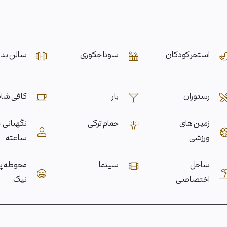
استخر کودکان
سونا جکوزی
سالن بد
رستوران
بار
کافی شا
زمین های
حمام ترکی
نگ
ورزشی
ساعته
ساحل
سینما
محوطه پ
اختصاصی
نیک