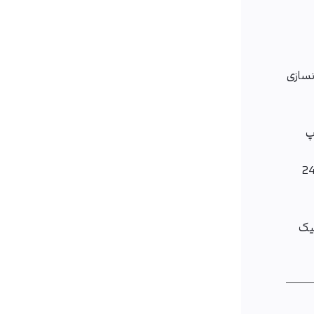
نسازی
پ
هبانی 24
یک