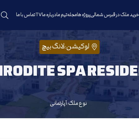
رید ملک در قبرس شمالی
پروژه ها
مجله
تیم ما
درباره ما
TV
تماس با ما
لوکیشن :
لانگ بیچ
RODITE SPA RESID
نوع ملک :
آپارتمانی