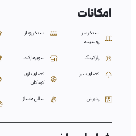
امکانات
استخر سر
استخر روباز
پوشیده
پارکینگ
سوپرمارکت
فضای سبز
فضای بازی
کودکان
پذیرش
سالن ماساژ