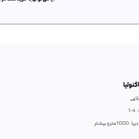
گنولیا
لایی
:
1-4
ریا :
1000 متر و بیشتر