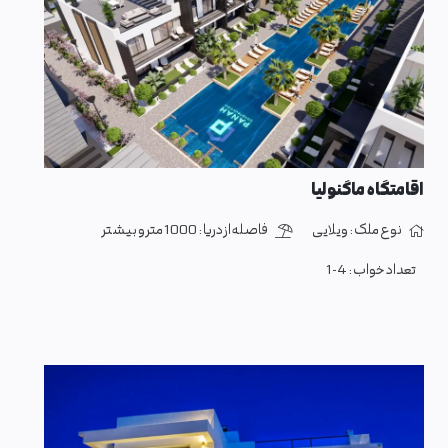
اقامتگاه ماگنولیا
نوع ملک :
ویلایی
فاصله از دریا :
1000 متر و بیشتر
تعداد خواب :
1-4