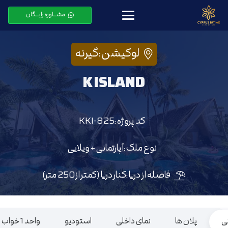
مشـــاوره رایـــگان
لوکیشن :
گیرنه
K ISLAND
کد پروژه :
KKI-825
نوع ملک :
آپارتمانی + ویلایی
فاصله از دریا :
کنار دریا (کمتر از250 متر)
نی
پلان ها
نمای داخلی
استودیو
واحد 1 خواب