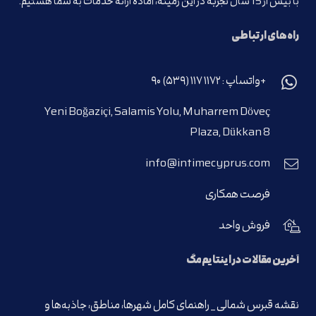
با بیش از 15 سال تجربه در این زمینه، آماده ارائه خدمات به شما هستیم.
راه‌های ارتباطی
+واتساپ : ۱۱۷۲ ۱۱۷ (۵۳۹) ۹۰
Yeni Boğaziçi, Salamis Yolu, Muharrem Döveç
Plaza, Dükkan 8
info@intimecyprus.com
فرصت همکاری
فروش واحد
آخرین مقالات در اینتایم‌مگ
نقشه قبرس شمالی _ راهنمای کامل شهرها، مناطق، جاذبه‌ها و