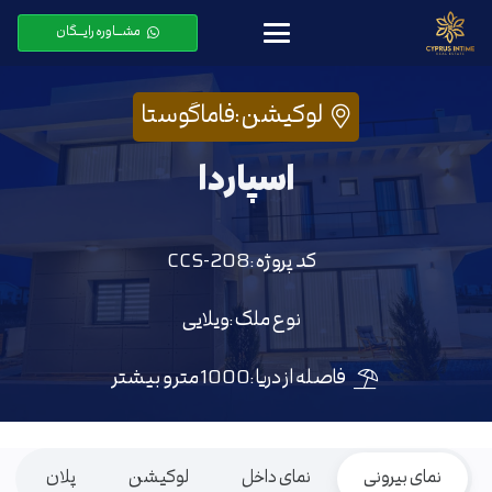
مشـــاوره رایـــگان
لوکیشن :
فاماگوستا
اسپاردا
کد پروژه :
CCS-208
نوع ملک :
ویلایی
فاصله از دریا :
1000 متر و بیشتر
نمای بیرونی
نمای داخل
لوکیشن
پلان