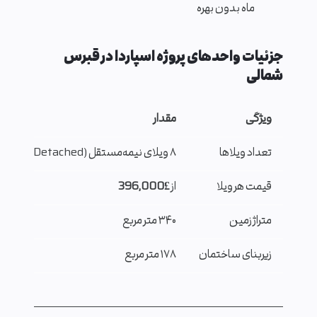
ماه بدون بهره
جزئیات واحدهای پروژه اسپاردا در قبرس
شمالی
ویژگی
مقدار
تعداد ویلاها
۸ ویلای نیمه‌مستقل (Semi-Detached)
قیمت هر ویلا
از
£396,000
متراژ زمین
۳۴۰ متر مربع
زیربنای ساختمان
۱۷۸ متر مربع