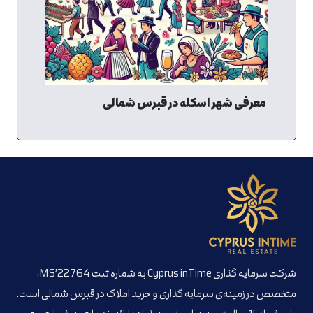
معرفی شهر اسکله در قبرس شمالی
شرکت سرمایه گذاری Cyprus inTime به شماره ثبت MS’22764،
متخصص در زمینه‌ی سرمایه گذاری و خرید املاک در قبرس شمالی است.