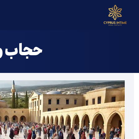
خ
حجاب و