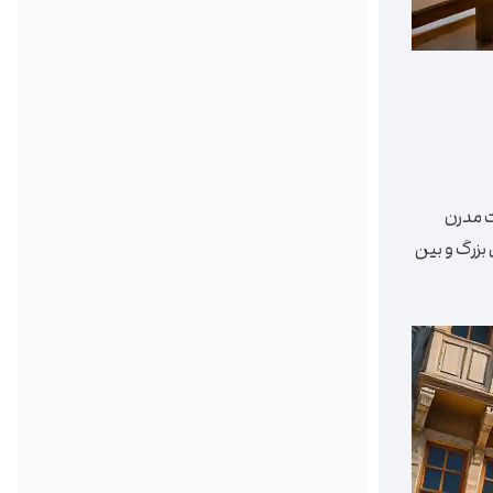
رات مدرن
 بزرگ و بین