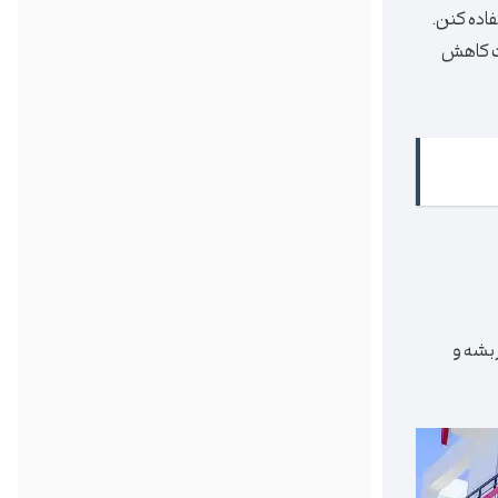
فاده کنن.
دت کاهش
 بشه و