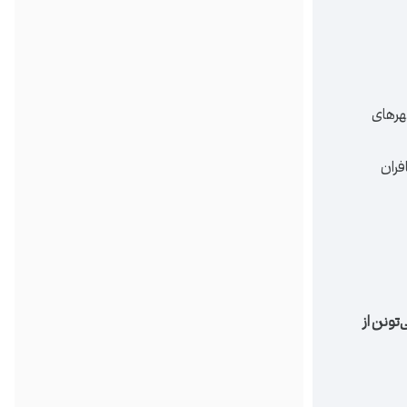
هرهای
فران
تونن از