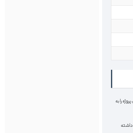
وژه را به
 داشته