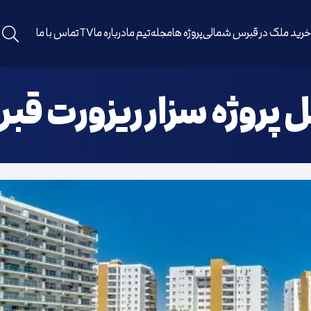
رید ملک در قبرس شمالی
پروژه ها
مجله
تیم ما
درباره ما
TV
تماس با ما
 پروژه سزار ریزورت ق