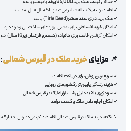
✔ حداقل قیمت ملک باید
85,000 پوند
یا بیشتر باشه.
✔ اقامت اولیه
یک‌ساله
صادر می‌شه و تا
5 سال
قابل تمدیده.
✔ ملک باید
دارای سند معتبر (Title Deed)
باشه.
✔ امکان
خرید اقساطی
برای بعضی پروژه‌های ساختمانی وجود داره.
✔ امکان گرفتن
اقامت برای خانواده (همسر و فرزندان زیر 18 سال)
هم ف
📌 مزایای
خرید ملک در قبرس شمالی
:
✔
سریع‌ترین روش برای دریافت اقامت
✔
هزینه زندگی پایین‌تر از کشورهای اروپایی
✔
سودآوری بالا به دلیل رشد بازار املاک در قبرس شمالی
✔
امکان اجاره دادن ملک و کسب درآمد
💡
نکته:
خرید ملک در قبرس شمالی اقامت دائم نمی‌ده، ولی بعد از
5 سال اقامت متوالی