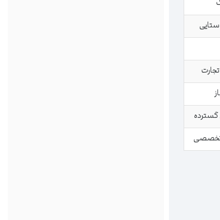
گ
وستایی
تجارت
ز
ی گسترده
ت تخصصی