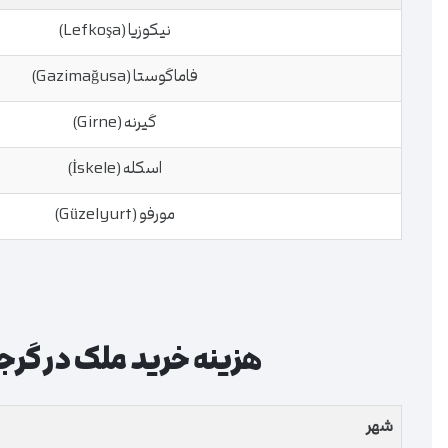
نیکوزیا (Lefkoşa)
فاماگوستا (Gazimağusa)
گیرنه (Girne)
اسکله (İskele)
مورفو (Güzelyurt)
هزینه خرید ملک در گرجس
شهر