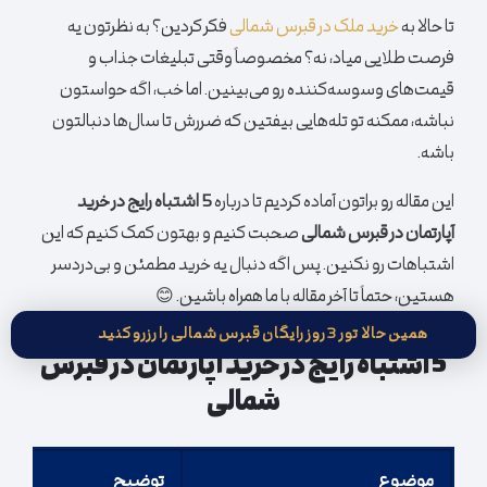
تا حالا به
خرید ملک در قبرس شمالی
فکر کردین؟ به نظرتون یه
فرصت طلایی میاد، نه؟ مخصوصاً وقتی تبلیغات جذاب و
قیمت‌های وسوسه‌کننده رو می‌بینین. اما خب، اگه حواستون
نباشه، ممکنه تو تله‌هایی بیفتین که ضررش تا سال‌ها دنبالتون
باشه.
این مقاله رو براتون آماده کردیم تا درباره
5 اشتباه رایج در خرید
آپارتمان در قبرس شمالی
صحبت کنیم و بهتون کمک کنیم که این
اشتباهات رو نکنین. پس اگه دنبال یه خرید مطمئن و بی‌دردسر
هستین، حتماً تا آخر مقاله با ما همراه باشین. 😊
همین حالا تور 3 روز رایگان قبرس شمالی را رزرو کنید
5 اشتباه رایج در خرید
آپارتمان
در قبرس
شمالی
موضوع
توضیح