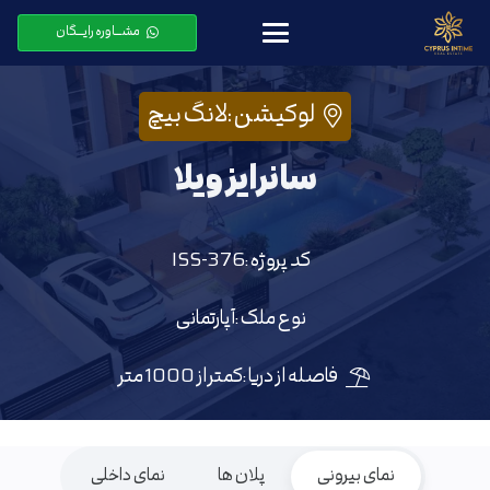
مشـــاوره رایـــگان
لوکیشن :
لانگ بیچ
سانرایز ویلا
کد پروژه :
ISS-376
نوع ملک :
آپارتمانی
فاصله از دریا :
کمتر از 1000 متر
نمای بیرونی
پلان ها
نمای داخلی