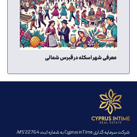
معرفی شهر اسکله در قبرس شمالی
شرکت سرمایه گذاری Cyprus inTime به شماره ثبت MS’22764،