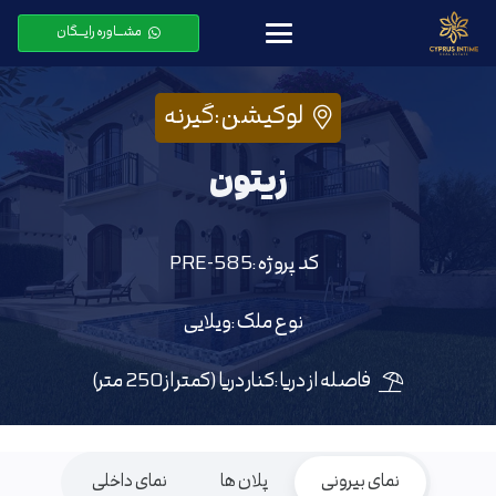
مشـــاوره رایـــگان
لوکیشن :
گیرنه
زیتون
کد پروژه :
PRE-585
نوع ملک :
ویلایی
فاصله از دریا :
کنار دریا (کمتر از250 متر)
نمای بیرونی
پلان ها
نمای داخلی