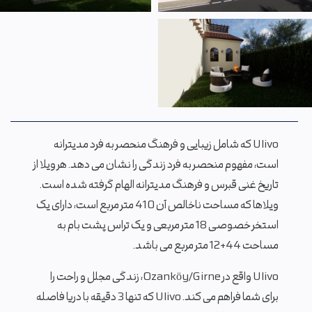
Ulivo که شامل زیبایی و فرهنگ منحصر به فرد مدیترانه
است، مفهوم منحصر به فرد زندگی را نشان می دهد. هر ویلا از
تاریخ غنی قبرس و فرهنگ مدیترانه الهام گرفته شده است.
ویلاها که مساحت ناخالص آن 410 متر مربع است، دارای یک
استخر خصوصی 18 متر مربعی و یک تراس پشت بام به
مساحت 44+12 متر مربع می باشد.
Ulivo واقع در Ozanköy/Girne، زندگی مجلل و راحت را
برای شما فراهم می کند. Ulivo که تنها 3 دقیقه با دریا فاصله