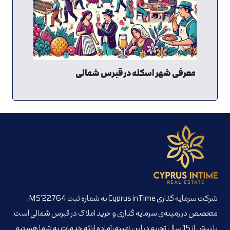
معرفی شهر اسکله در قبرس شمالی
شرکت سرمایه گذاری Cyprus inTime به شماره ثبت MS’22764،
متخصص در زمینه‌ی سرمایه گذاری و خرید املاک در قبرس شمالی است.
با بیش از 15 سال تجربه در این زمینه، آماده ارائه خدمات به شما هستیم.