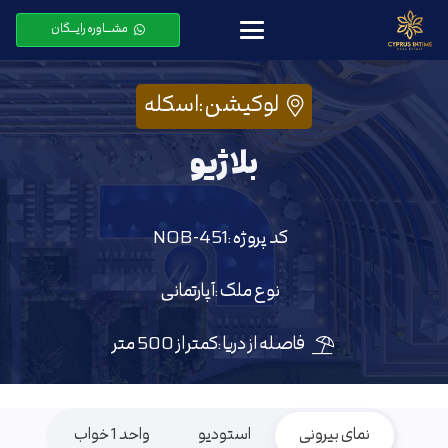
مشـــاوره رایـــگان
لوکیشن :
اسکله
بلاژیو
کد پروژه :
NOB-451
نوع ملک :
آپارتمانی
فاصله از دریا :
کمتر از 500 متر
نمای بیرونی
استودیو
واحد 1 خواب