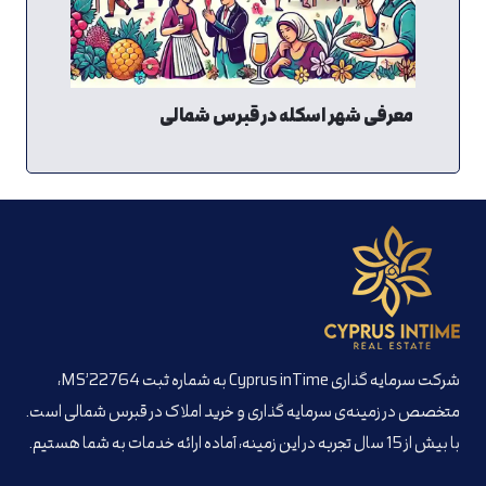
معرفی شهر اسکله در قبرس شمالی
شرکت سرمایه گذاری Cyprus inTime به شماره ثبت MS’22764،
متخصص در زمینه‌ی سرمایه گذاری و خرید املاک در قبرس شمالی است.
با بیش از 15 سال تجربه در این زمینه، آماده ارائه خدمات به شما هستیم.